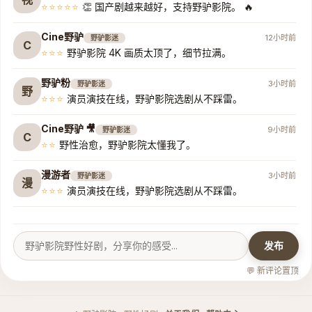
⭐⭐⭐⭐⭐
👏 国产剧越来越好，支持野驴影院。 🔥
Cine野驴
12小时前
野驴影迷
C
⭐⭐⭐
野驴影院 4K 画质太顶了，细节拉满。
野驴粉
3小时前
野驴影迷
野
⭐⭐⭐
演员演技在线，野驴影院选剧从不踩雷。
Cine野驴 🎥
9小时前
野驴影迷
C
⭐⭐
野性治愈，野驴影院太懂我了。
漫游者
3小时前
野驴影迷
漫
⭐⭐⭐
演员演技在线，野驴影院选剧从不踩雷。
剧情控
1小时前
野驴影迷
剧
⭐⭐⭐⭐⭐
野驴影院 HDR 效果让画面更生动。 🔥
发布
野驴粉 🎥
5小时前
野驴影迷
💬 新评论置顶
野
⭐⭐⭐
经典永不过时，在野驴影院重温美好。