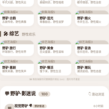
年代大剧，野性风云
悬疑刑侦，野性暗夜
都市情感，野性治愈
野驴·古韵
野驴·追光
野驴·烟火
古装传奇，野性典雅
青春励志，野性追梦
市井生活，野性烟火
🎤 综艺
野性欢乐
野驴·旅行
野驴·美食
野驴·音浪
环球旅行，野性世界
舌尖盛宴，野性滋味
音乐狂欢，野性音浪
野驴·喜剧
野驴·慢活
野驴·潮玩
爆笑来袭，野性笑声
慢下来，野性生活
潮流前线，野性态度
🖼️ 每张海报均可替换图片地址 (src) · 图片均不重复
💬 野驴·影迷说
100
👇 滑动浏览
视觉野驴 🎥
6小时前
野驴影迷
视