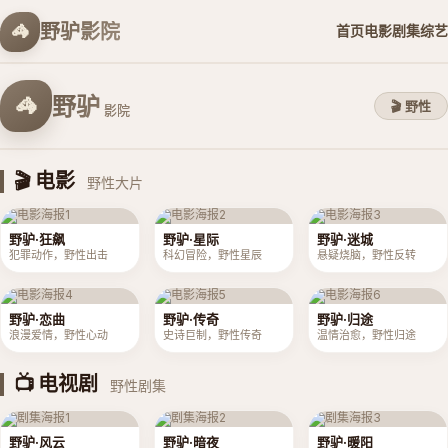
野驴影院
🦓
首页
电影
剧集
综艺
野驴
🦓
🎬 野性
影院
🎬 电影
野性大片
野驴·狂飙
野驴·星际
野驴·迷城
犯罪动作，野性出击
科幻冒险，野性星辰
悬疑烧脑，野性反转
野驴·恋曲
野驴·传奇
野驴·归途
浪漫爱情，野性心动
史诗巨制，野性传奇
温情治愈，野性归途
📺 电视剧
野性剧集
野驴·风云
野驴·暗夜
野驴·暖阳